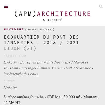
FR
/
EN
ARCHITECTURE
(COMPLEX PROGRAMS)
ECOQUARTIER DU PONT DES
TANNERIES - 2018 / 2021
TOWN PLANNING
DIJON (21)
PROJECT TEAM
NEWS
Linkcity - Bouygues Bâtiments Nord- Esr / Mayot et
ACHIEVEMENTS
Toussain - paysage/ Cabinet Merlin - VRD/ Hydralec -
COMPETITIONS
ingénieurie des eaux.
P. MADEC
CLIENT
TEAM
Linkcity
DISTINCTION
Surface aménagée : 4 ha - SDP log : 30 000 m² - Montant :
CONTACT
42 M€ HT