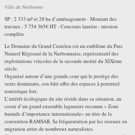
VIDEOS
Ville de Narbonne
GREATFULL
SP : 2 333 m² et 28 ha d’aménagement - Montant des
PUBLICATION
travaux : 5 754 365€ HT - Concours lauréat - mission
DOWNLOAD
complète
Le Domaine du Grand Castelou est un emblème du Parc
FOLLOW US ON
FACEBOOK
Naturel Régional de la Narbonnaise, représentatif des
exploitations viticoles de la seconde moitié du XIXème
siècle.
Organisé autour d’une grande cour qui le protège des
vents dominants, son bâti offre des espaces à potentiel
touristique fort.
L’intérêt écologique du site réside dans sa situation, au
coeur d’un grand ensemble lagunaire reconnu « Zone
humide d’importance internationale» au titre de la
convention RAMSAR. Sa fréquentation par les oiseaux en
migration attire de nombreux naturalistes.