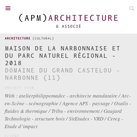
FR
/
EN
ARCHITECTURE
(CULTURAL)
MAISON DE LA NARBONNAISE ET
DU PARC NATUREL RÉGIONAL -
TOWN PLANNING
2018
DOMAINE DU GRAND CASTELOU -
NEWS
NARBONNE (11)
ACHIEVEMENTS
PROJECT TEAM
COMPETITIONS
With : atelierphilippemadec - architecte mandataire / Arc-
en-Scène - scénographie / Agence APS - paysage / Oxalis -
P. MADEC
fluides & thermique / Tribu - environnement / Gaujard
TEAM
Technologie - structure bois / SitEtudes - VRD / Cereg -
DISTINCTION
Etude d’impact
CONTACT
CLIENT