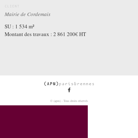
VIDEOS
CLIENT
GREATFULL
Mairie de Cordemais
PUBLICATION
SU : 1 534 m²
DOWNLOAD
Montant des travaux : 2 861 200€ HT
FOLLOW US ON
FACEBOOK
© (apm) - Tous droits réservés