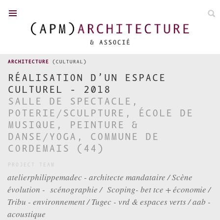
FR
/
EN
ARCHITECTURE
(CULTURAL)
RÉALISATION D’UN ESPACE
CULTUREL - 2018
TOWN PLANNING
SALLE DE SPECTACLE,
POTERIE/SCULPTURE, ÉCOLE DE
NEWS
MUSIQUE, PEINTURE &
DANSE/YOGA, COMMUNE DE
ACHIEVEMENTS
CORDEMAIS (44)
COMPETITIONS
P. MADEC
PROJECT TEAM
atelierphilippemadec - architecte mandataire / Scène
TEAM
évolution - scénographie / Scoping- bet tce + économie /
DISTINCTION
Tribu - environnement / Tugec - vrd & espaces verts / aab -
CONTACT
acoustique