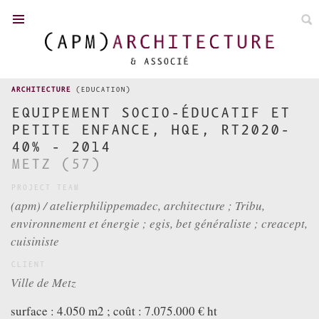
FR
/
EN
ARCHITECTURE
(EDUCATION)
EQUIPEMENT SOCIO-ÉDUCATIF ET
PETITE ENFANCE, HQE, RT2020-
TOWN PLANNING
40% - 2014
METZ (57)
NEWS
PROJECT TEAM
ACHIEVEMENTS
(apm) / atelierphilippemadec, architecture ; Tribu,
COMPETITIONS
environnement et énergie ; egis, bet généraliste ; creacept,
cuisiniste
P. MADEC
TEAM
CLIENT
Ville de Metz
DISTINCTION
CONTACT
surface : 4.050 m2 ; coût : 7.075.000 € ht