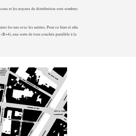
alcons et les noyaux de distribution sont sombres
es les uns avec les autrres. Pour ce faire et afin
(R+4), une sorte de tour couchée parallèle à la