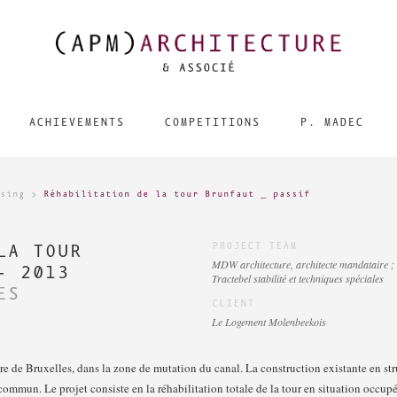
ACHIEVEMENTS
COMPETITIONS
P. MADEC
sing
>
Réhabilitation de la tour Brunfaut _ passif
LA TOUR
PROJECT TEAM
MDW architecture, architecte mandataire ; 
- 2013
Tractebel stabilité et techniques spéciales
ES
CLIENT
Le Logement Molenbeekois
re de Bruxelles, dans la zone de mutation du canal. La construction existante en st
commun. Le projet consiste en la réhabilitation totale de la tour en situation occupé