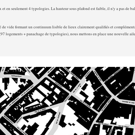
 et en seulement 4 typologies. La hauteur sous plafond est faible, il n'y a pas de b
é de vide formant un continuum lisible de lieux clairement qualifiés et complémentair
(97 logements + panachage de typologies), nous mettons en place une nouvelle aile 