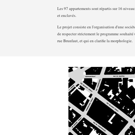
Les 97 appartements sont répartis sur 16 niveaux
et enclavés.
Le projet consiste en l'organisation d'une sociét
de respecter strictement le programme souhaité 
rue Brunfaut, et qui en clarifie la morphologie.