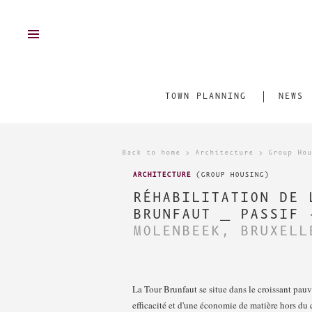
FR
/
EN
TOWN PLANNING
NEWS
CONTACT
Back to home
>
Architecture
>
Group Hou
VIDEOS
ARCHITECTURE
(GROUP HOUSING)
RÉHABILITATION DE 
GREATFULL
BRUNFAUT _ PASSIF 
PUBLICATION
MOLENBEEK, BRUXELL
DOWNLOAD
La Tour Brunfaut se situe dans le croissant pauv
FOLLOW US ON
FACEBOOK
efficacité et d'une économie de matière hors du 